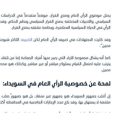
يحتل موضوع الرأي العام وصنع القرار، موقعاً متقدماً في الدراسات
السياسي، والأدبيات المتعلقة بصنع القرار السياسي ونظم الحكم. وقد تز
الرأي في الحياة السياسية المعاصرة، وبخاصة علاقته بصنع القرار.
وقد كثرت الاجتهادات في تعريف الرأي العام لكن
التعريف
الأكثر شيوعا
معين”.
كما أنه يشكل مجموعة الآراء التي يعبر عنها أفراد الجماعة إما من تلقاء 
يترتب عليه احتمال القيام بسلوكٍ مباشر أو غير مباشر. وكذلك هو محصلة
معين.
لمحة عن خصوصية الرأي العام في السويداء:
إن أغلب جمهور السويداء هو جمهور غير منقاد، بل هو جمهورٌ صلب اعتا
مثقفة لا يستهان بها، وقد بلغ عدد الإجازات الجامعية في المحافظة أكثر من ٣٦٠٠٠ إجازة جامعية منوعة، وهذا رقمٌ مميزٌ بالنسبة لعدد