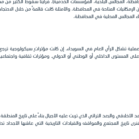
لمحافظة، المجالس البلدية، المؤسسات الخدمية). فرأينا سقوط الكثير من 
مكانيات المتاحة في المحافظة. والأمثلة كانت قائمةً من خلال الاحتجا
اء المجالس المحلية في المحافظة.
ملية تشكل الرأي العام في السويداء. إن كانت مؤثراتٍ سيكولوجية ترج
ة على المستوى الداخلي أو الوطني أو الدولي. ومؤثرات ثقافية واجتماعي
الأخلاقي والبعد التراثي الذي تربت عليه الأجيال بناءً على تاريخ المنطقة.
رى تاريخ المجتمع والمواقف والقيادات التاريخية التي عاشها الأجداد تط