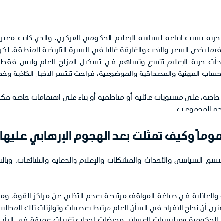
حرية بسبب اتباعه لسياسة الإعلام الحكومي المركزي. والذي كانت معبرا
يما يخص الشعر والأدب والغارقة غالباً في السيرة التاريخية للمنطقة. ل
بدأت حرية الإعلام تتسع وتساهم في تشكيل المزاج العام وليس فقط ال
حساب المهنية والمصداقية والموضوعية، فراحت تنتشر الأخبار الكاذبة وخط
ة، على مستويات عائلية أو مناطقية أو بناء على اهتمامات خاصة فكرية 
ذه المجموعات.
وماً وكيف تمثلت بعد الهجوم الإرهابي عليها:
النسق السياسي والأحداث والمشكلات والإعلام والدعاية والشائعات. وبا
ة والعائلية في صياغة المواقف مرتبطة بعدم التخلي عن مراكز القوة، ومع
رى أن نجاح الأفراد في الشأن العام مرتبط بعصبيات وتوازنات تلك المجالس
د القوات الحكومية وميليشيات العشائر، محرضات إحداث تغيرات عميقة في الرأ