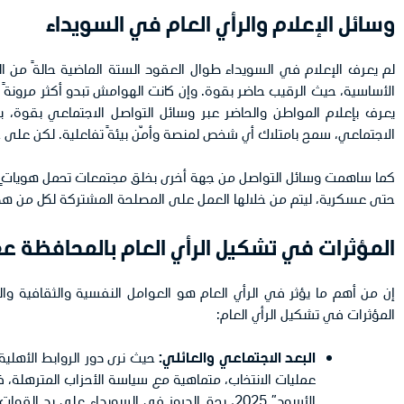
وسائل الإعلام والرأي العام في السويداء
لم يعرف الإعلام في السويداء طوال العقود الستة الماضية حالةً من ال
الأساسية، حيث الرقيب حاضر بقوة. وإن كانت الهوامش تبدو أكثر مرونةً ف
يعرف بإعلام المواطن والحاضر عبر وسائل التواصل الاجتماعي بقوة، 
الاجتماعي، سمح بامتلاك أي شخص لمنصة وأمّن بيئةً تفاعلية. لكن على 
كما ساهمت وسائل التواصل من جهة أخرى بخلق مجتمعات تحمل هوياتٍ خاص
حتى عسكرية، ليتم من خلالها العمل على المصلحة المشتركة لكل من ه
المؤثرات في تشكيل الرأي العام بالمحافظة عم
إن من أهم ما يؤثر في الرأي العام هو العوامل النفسية والثقافية و
المؤثرات في تشكيل الرأي العام:
البعد الاجتماعي والعائلي:
حيث نرى دور الروابط الأهلي
عمليات الانتخاب، متماهية مع سياسة الأحزاب المترهلة، فن
الأسود” 2025، بحق الدروز في السويداء على ي