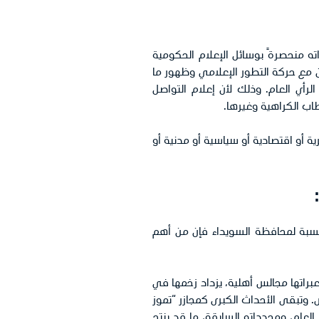
ته منحصرةً بوسائل الإعلام الحكومية
كن مع حركة التطور الإعلامي وظهور ما
رأي العام. وذلك لأن إعلام التواصل
اب الكراهية وغيرها.
أو اقتصادية أو سياسية أو مدنية أو
لنسبة لمحافظة السويداء فإن من أهم
براتها مجالس أهلية، يزداد زخمها في
. وتبقى الأحداث الكبرى كمجازر “تموز
ي العام، ومحدداته السابقة، ما قد ينتج