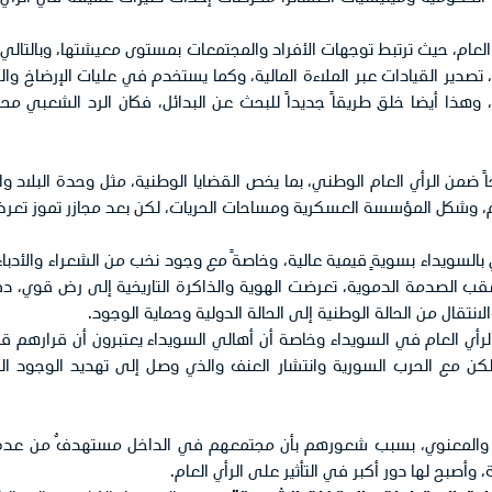
أي العام، حيث ترتبط توجهات الأفراد والمجتمعات بمستوى معيشتها، وبالتال
ة، تصدير القيادات عبر الملاءة المالية، وكما يستخدم في عليات الإرضاخ 
 وهذا أيضا خلق طريقاً جديداً للبحث عن البدائل، فكان الرد الشعبي م
اً ضمن الرأي العام الوطني، بما يخص القضايا الوطنية، مثل وحدة البلاد 
م، وشكل المؤسسة العسكرية ومساحات الحريات، لكن بعد مجازر تموز تعرض ا
السويداء بسويةٍ قيمية عالية، وخاصةً مع وجود نخب من الشعراء والأدباء
الصدمة الدموية، تعرضت الهوية والذاكرة التاريخية إلى رض قوي، دفع 
تقال من الحالة الوطنية إلى الحالة الدولية وحماية الوجود.
لرأي العام في السويداء وخاصة أن أهالي السويداء يعتبرون أن قرارهم قرار
 مع الحرب السورية وانتشار العنف والذي وصل إلى تهديد الوجود الدرز
ي والمعنوي، بسبب شعورهم بأن مجتمعهم في الداخل مستهدفٌ من عدة 
وأصبح لها دور أكبر في التأثير على الرأي العام.