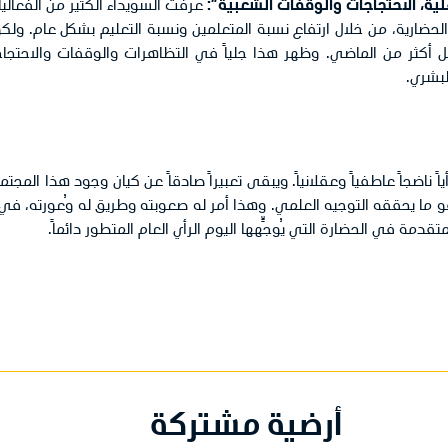
هلية، الاحتجاجات والوقفات الشعبية”:
عرفت السويداء الكثير من الفعالي
 الحضارية، من خلال ارتفاع نسبة المتعلمين ونسبة التعليم بشكل عام. ول
أكثر من الماضي. وظهر هذا جلياً في التظاهرات والوقفات والاحتجاجا
لبشري.
ً ناضجاً عاطفياً وعقلانياً. ويبقى تعبيراً صادقاً عن كيان وجود هذا الم
و ما يحققه التوجيه العلمي. وهذا أمر له صعوبته وطريق له وُعورته، في 
دمة في الحضارة التي يُوجٍّهها اليوم الرأي العام المتطور دائماً.
أرضية مشتركة