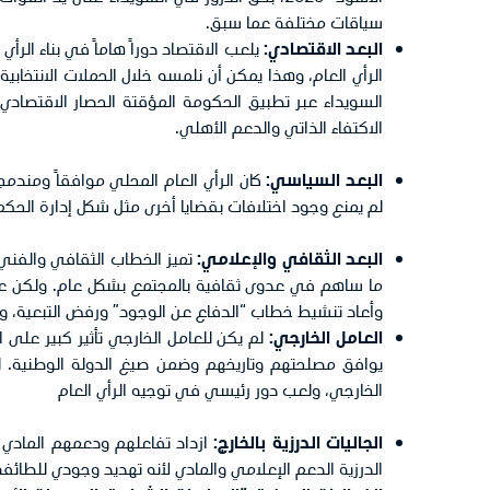
سياقات مختلفة عما سبق.
البعد الاقتصادي:
يلعب الاقتصاد دوراً هاماً في بناء الر
الرأي العام، وهذا يمكن أن نلمسه خلال الحملات الانتخابي
السويداء عبر تطبيق الحكومة المؤقتة الحصار الاقتصادي،
الاكتفاء الذاتي والدعم الأهلي.
البعد السياسي:
كان الرأي العام المحلي موافقاً ومندمج
لم يمنع وجود اختلافات بقضايا أخرى مثل شكل إدارة الحك
البعد الثقافي والإعلامي:
تميز الخطاب الثقافي والفني ب
ما ساهم في عدوى ثقافية بالمجتمع بشكل عام. ولكن عقب 
وأعاد تنشيط خطاب “الدفاع عن الوجود” ورفض التبعية، والان
العامل الخارجي:
لم يكن للعامل الخارجي تأثير كبير على ا
يوافق مصلحتهم وتاريخهم وضمن صيغ الدولة الوطنية. لكن
الخارجي، ولعب دور رئيسي في توجيه الرأي العام
الجاليات الدرزية بالخارج:
ازداد تفاعلهم ودعمهم الماد
الدرزية الدعم الإعلامي والمادي لأنه تهديد وجودي للطائفة، 