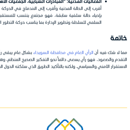
الفعاليات المدنية: “المبادرات الشبابية، الجمعيات الأ
أقرب إلى الحالة المدنية وأقرب إلى الاندماج في الحركة
بإحياء حالة سلفية سابقة، فهو مجتمع ينتسب للمستقبل 
السلمي للسلطة وتطوير الإدارة بما يناسب حركة التطور ا
خاتمة
مما لا شك فيه أن
الرأي العام في محافظة السويداء
بشكل عام يبقى رأيا
التقدم والصعود. فهو رأي يسعى دائماً نحو التفكير الصحيح المنظم، وه
الاستقرار الأمني والسياسي. ولكنه بالتأكيد الطريق الذي سلكته الدول المتق