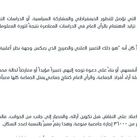
 التي تؤصل للتطور الديمقراطي والمشاركة السياسية، أو الدراسات ال
ايد الاهتمام بالرأي العام في الدراسات المعاصرة نتيجةً لثورة المعلوم
ً كان أنه “هو ذلك التعبير العلني والصريح الذي يعكس وجهة نظر أغلب
أنفسهم، أو بناءً على دعوة توجه إليهم، تعبيراً مؤيداً أو معارضاً لحالة
 أراء أفراد الجماعة، والرأي العام كنتاجٍ جماعيٍ يمثل الجماعة كلها م
د على النقاش قبل تكوين آرائه، والانحياز إلى جانب من الجوانب. فالس
 السكان.