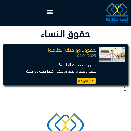
حقوق النساء
حقوو.. وواجبك الطاعة!
08/04/2025
حقوو.. وواجبك الطاعة!
عيب ترفضي رغبة زوجك… هذا حقو وواجبك
إقرأ المزيد »