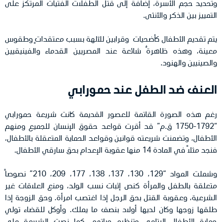
وتحديد حجم الأسرة، إضافة إلى قتل الطفلات الفتيات المرتكز على
التمييز بين الذكر والأنثى.
يتم تقديم الأطفال كأضحيات
وقرابين للآلهة بسبب معتقداتٍ وطقوس
معينة، وهذه ظاهرةٌ شائعة عند المصريين القدماء والفينيقيين
والصينيين والهنود.
العنف ضد الطفل عند حمورابي
رغم هذه الصورة القاتمة للعصور القديمة كانت شريعة حمورابي
“1792-1750 ق.م” قد أقرت قواعد حقوق الإنسان للجميع ومنهم
الأطفال، وتضمنت شريعته قوانين وقواعد الحماية المتعقلة بالأطفال،
فنجد مثلاً في المادة 14 منها عقوبة الإعدام بحق سارقي الأطفال.
وشملت المواد “129، 130، 137، 138، 177، 209، 210” نصوصاً
متعلقة بالطفل والمرأة كنص إثبات نسب الولد، ومنع العلاقات غير
الشرعية، وعقوبة القتل بحق الرجل إذا اغتصب امرأة. وحق الزوجة إذا
طلقها زوجها وكان لديها أولاد بنصف ما يملك. وأوكل للقضاء تولي
حماية الأطفال اليتامى وتنظيم حياتهم، كما نصت الشريعة على