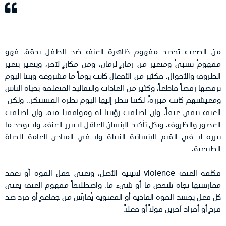
من الصعب تحديد مفهوم ظاهرة العنف ضد الطفل بدقة، فهو
مفهومٌ نسبيٌ ومتغير من زمانٍ لزمان، ومن مكانٍ لآخر، ويتغير بتغير
الظروف والأحوال. فكثير من الأفعال كانت يوماً ما مشروعة وبتنا اليوم
نرفضها رفضاً قاطعاً، وكثير من العادات والتقاليد المتعلقة بحياة الناس
ومعيشتهم كانت مبررةً، لكننا ننظر إليها اليوم نظرة المستنكر.. ولكن
العنف
يبقى عنفاً، وإن اختلفت رؤيتنا له ومواقفنا منه، وإن اختلفت
العصور والظروف. وبكل تأكيد الإنسان العاقل لا يبرر العنف، ولا يوجد ما
يبرره لا في القيم الإنسانية النبيلة ولا في المبادئ العامة للحياة
الطبيعية.
فكلمة العنف violence لاتينية الأصل، وتعني حمل القوة أو تعمد
ممارستها تجاه شخص ما أو شيء ما. واصطلاحاً مفهوم العنف يعني
كل فعل يجسد القوة المادية أو المعنوية يُمارَس من جماعةٍ أو فرد ضد
فردٍ أو أفراد آخرين قولاً أو فعلاً.