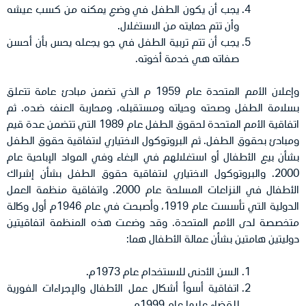
يجب أن يكون الطفل في وضع يمكنه من كسب عيشه
وأن تتم حمايته من الاستغلال.
يجب أن تتم تربية الطفل في جو يجعله يحس بأن أحسن
صفاته هي خدمة أخوته.
وإعلان الأمم المتحدة عام 1959 م الذي تضمن مبادئ عامة تتعلق
بسلامة الطفل وصحته وحياته ومستقبله، ومحاربة العنف ضده. ثم
اتفاقية الأمم المتحدة لحقوق الطفل عام 1989 التي تتضمن عدة قيم
ومبادئ بحقوق الطفل. ثم البروتوكول الاختياري لاتفاقية حقوق الطفل
بشأن بيع الأطفال أو استغلالهم في البغاء وفي المواد الإباحية عام
2000. والبروتوكول الاختياري لاتفاقية حقوق الطفل بشأن إشراك
الأطفال في النزاعات المسلحة عام 2000. واتفاقية منظمة العمل
الدولية التي تأسست عام 1919، وأصبحت في عام 1946م أول وكالة
متخصصة لدى الأمم المتحدة. وقد وضعت هذه المنظمة اتفاقيتين
دوليتين هامتين بشأن عمالة الأطفال هما:
السن الأدنى للاستخدام عام 1973م.
اتفاقية أسوأ أشكال عمل الأطفال والإجراءات الفورية
للقضاء عليها عام 1999م.