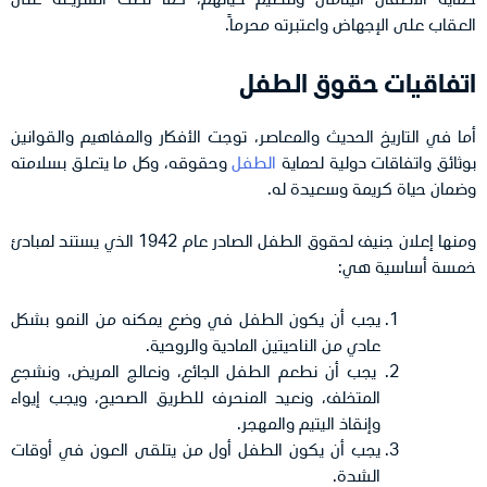
العقاب على الإجهاض واعتبرته محرماً.
اتفاقيات حقوق الطفل
أما في التاريخ الحديث والمعاصر، توجت الأفكار والمفاهيم والقوانين
بوثائق واتفاقات دولية لحماية
الطفل
وحقوقه، وكل ما يتعلق بسلامته
وضمان حياة كريمة وسعيدة له.
ومنها إعلان جنيف لحقوق الطفل الصادر عام 1942 الذي يستند لمبادئ
خمسة أساسية هي:
يجب أن يكون الطفل في وضع يمكنه من النمو بشكل
عادي من الناحيتين المادية والروحية.
يجب أن نطعم الطفل الجائع، ونعالج المريض، ونشجع
المتخلف، ونعيد المنحرف للطريق الصحيح، ويجب إيواء
وإنقاذ اليتيم والمهجر.
يجب أن يكون الطفل أول من يتلقى العون في أوقات
الشدة.