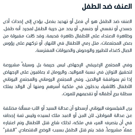
العنف ضد الطفل
العنف ضد الطفل هو أي فعل أو تهديد بفعل، يؤدي إلى إحداث أذى
جسدي أو نفسي أو جنسي، أو يحد من حرية الطفل لمجرد أنه طفل.
وظاهرة الاعتداء على الأطفال ظاهرة قديمة. وقد كانت مقبولة من
بعض المجتمعات، مثل رمي الأطفال في الأنهار، أو تركهم على رؤوس
الجبال كغذاء للطيور والوحوش والحيوانات المفترسة.
وفي المجتمع الإغريقي الإجهاض ليس جريمة بل وسيلةً مشروعة
لتحقيق التوازن في نسبة المواليد، والرومان لا يعاقبون على الإجهاض
إذا تم بموافقة الوالدين. وفي المجتمع الروماني والمجتمع اليوناني
الأطفال كالأشياء يدخلون في ملكية أسرهم ومنها أن الوالد يملك
سطلة بيع أطفاله أو تقديمهم للموت.
يرى الفيلسوف اليوناني أرسطو أن عدالة السيد أو الأب مسألة مختلفة
عن عدالة المواطن. لأن الابن أو العبد ملك لسيده وليس ثمة إجحاف
في أن يتصرف المرء في ملكه، لذلك شاع قتل الأطفال وتم اعتباره
عملاً مشروعاً. فقد يتم قتل الطفل بسبب الوضع الاقتصادي “الفقر”