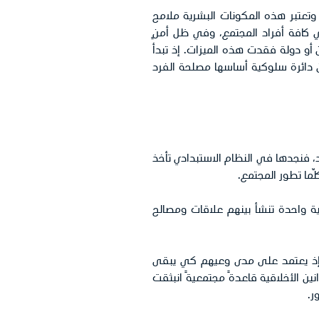
ا، وتعتبر هذه المكونات البشرية ملامح
ي كافة أفراد المجتمع، وفي ظل أمنٍ
أو دولة فقدت هذه الميزات. إذ تبدأ
ن دائرة سلوكية أساسها مصلحة الفرد
، فنجدها في النظام الاستبدادي تأخذ
ّما تطور المجتمع.
 واحدة تنشأ بينهم علاقات ومصالح
ه. إذ يعتمد على مدى وعيهم كي يبقى
ين الأخلاقية قاعدةً مجتمعيةً انبثقت
ر.