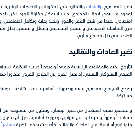
تتغير المفاهيم
والعادات
والتقاليد في المكونات والتجمعات البشرية، تبعا
لوجود ما سمي لاحقا بالمجتمع. حيث لا يمكن مقارنة الفرد الذي ينع
اقتصادي، بعيداً عن شبح الفقر والعوز، وتحت رعاية وتكافل اجتماعيين
عرى التماسك الاجتماعي والنسيج المجتمعي بالتحلل والتفسخ، بظل نم
الخاصة في ظل مجتمع متأزم.
تغير العادات والتقاليد
تتأرجح القيم والمفاهيم الإنسانية صعوداً وهبوطاً حسب الأنظمة السيا
المنحى السلوكي السلبي، إذ يميل الفرد إلى الخلاص الفردي متجاوزاً مصل
يخضع المجتمع لمفاهيم عامة وتصورات أساسية تحدد نشاطه الاجتماع
مشتركة.
والمجتمع نسيج اجتماعي من صنع الإنسان، ويتكون من مجموعة من النّ
متماسكاً وقوياً. وعليه لابد من قوانين وضوابط أخلاقية، قبل أن تتحول 
منها قيم أساسية هي العادات والتقاليد. فأصبحت هذه الأخيرة
دستوراً
م