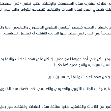
ختلاف مشارب هذه المجتمعات والإثنيات، لكنها تبقى -في المحصلة- ا
ت بانصياع الفرد لهذه العادات والتقاليد كانصياعه للأوامر والنواهي 
يم والمبادئ الدينية كمصدر أساسي للتشريع الدستوري والقانوني، وما 
 خصوصاً في الدول التي حدثت فيها الحروب الأهلية أو القلاقل السياسية.
افية بشكل عام أخذ دورها المجتمعي. إذ كان على هذه العادات والتقالي
اقل السياسية والمجتمعية كما ذكرنا.
ح من هذه العادات والتقاليد لسببين اثنين:
فيه وغاب الجانب التربوي والمعرفي والتعليمي، كما ضعف فيه القانون
تمع من الأزمات والقلاقل، حينها ستأخذ هذه العادات والتقاليد دور رج