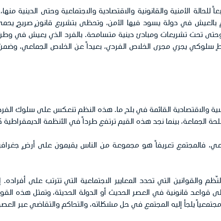
ً للحالة الأمنية والقانونية والاقتصادية والاجتماعية وحتى الدينية منه
م بالعيش في دولة يسود فيها الأمن، وتحظى بتشريع قانونٍ صريحٍ يحم
، وحتى تحت تشريعات ومبادئ دينية متسامحة. بالفرد الذي يعيش في وطن 
طٍ سلوكي يجري مجرى الخلاص الفردي، بعيداً عن الخلاص الجماعي، وضم
سية والاقتصادية القائمة في بلدٍ ما. هذه النظم تنعكس على سلوك الفرد
حة الجماعة، بينما نجد هذه القيم ترتفع طرداً في الأنظمة الديمقراطية كل
ي، فالمجتمع تعريفاً هو مجموعة من الناس يقيمون على أرضٍ جغرافية
ظم والقوانين التي تحدد المعايير الاجتماعية التي تترتب على أفراد
إلى قواعد قانونية في العصر الحديث أو الدولة الحديثة، وتمثل هذه القوان
جتمعياً يلجأ إليه المجتمع في حل مشكلاته، والتحاكم والتقاضي عبر العصو