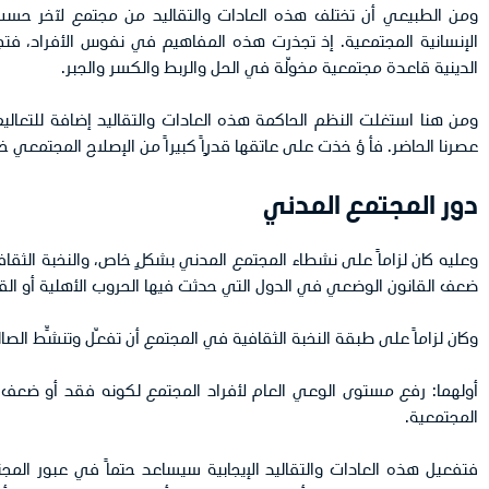
ومن الطبيعي أن تختلف هذه العادات والتقاليد من مجتمع لآخر حسب ا
الإنسانية المجتمعية. إذ تجذرت هذه المفاهيم في نفوس الأفراد، فتجل
الدينية قاعدة مجتمعية مخوّلة في الحل والربط والكسر والجبر.
ومن هنا استغلت النظم الحاكمة هذه العادات والتقاليد إضافة للتعال
عصرنا الحاضر. فأ ؤ خذت على عاتقها قدرٍاً كبيراً من الإصلاح المجتمعي
دور المجتمع المدني
وعليه كان لزاماً على نشطاء المجتمع المدني بشكلٍ خاص، والنخبة الثق
ضعف القانون الوضعي في الدول التي حدثت فيها الحروب الأهلية أو القل
وكان لزاماً على طبقة النخبة الثقافية في المجتمع أن تفعّل وتنشِّط الصال
أولهما: رفع مستوى الوعي العام لأفراد المجتمع لكونه فقد أو ضعف 
المجتمعية.
فتفعيل هذه العادات والتقاليد الإيجابية سيساعد حتماً في عبور المج