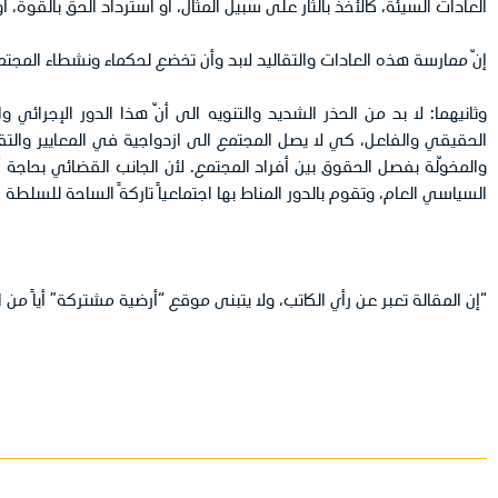
العادات السيئة، كالأخذ بالثأر على سبيل المثال، أو استرداد الحق بالقوة، 
إنّ ممارسة هذه العادات والتقاليد لابد وأن تخضع لحكماء ونشطاء المج
وثانيهما: لا بد من الحذر الشديد والتنويه الى أنّ هذا الدور الإجرائي
الحقيقي والفاعل، كي لا يصل المجتمع الى ازدواجية في المعايير وال
والمخوّلة بفصل الحقوق بين أفراد المجتمع. لأن الجانب القضائي بحاجة
السياسي العام، وتقوم بالدور المناط بها اجتماعياً تاركةً الساحة للسل
“إن المقالة تعبر عن رأي الكاتب، ولا يتبنى موقع “أرضية مشتركة” أياً من ا