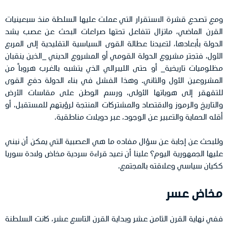
ومع تصدع قشرة الاستقرار التي عملت عليها السلطة منذ سبعينيات
القرن الماضي، ماتزال تتفاعل تحتها صراعات البحث عن عصب يشد
الدولة بأبعادها، لتعيدنا عطالة القوى السياسية التقليدية إلى المربع
الأول، فتجتر مشروع الدولة القومي أو المشروع الديني _الذين ينقبان
مظلوميات تاريخية_ أو حتى الليبرالي الذي يتشبه بالغرب هروباً من
المشروعين الأول والثاني. وهذا الفشل في بناء الدولة دفع القوى
للتقهقر إلى هوياتها الأولى، ورسم الوطن على مقاسات الأرض
والتاريخ والرموز والاقتصاد والمشتركات المنتجة لرؤيتهم للمستقبل، أو
أقله الحماية والتعبير عن الوجود، عبر دويلات مناطقية.
وللبحث عن إجابة عن سؤال مفاده ما هي العصبية التي يمكن أن نبني
عليها الجمهورية اليوم؟ علينا أن نعيد قراءة سردية مخاض ولادة سوريا
ككيان سياسي وعلاقته بالمجتمع.
مخاض عسر
ففي نهاية القرن الثامن عشر وبداية القرن التاسع عشر، كانت السلطنة