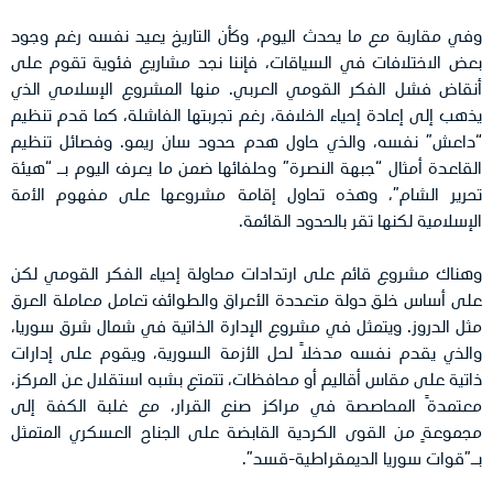
وفي مقاربة مع ما يحدث اليوم، وكأن التاريخ يعيد نفسه رغم وجود
بعض الاختلافات في السياقات، فإننا نجد مشاريع فئوية تقوم على
أنقاض فشل الفكر القومي العربي. منها المشروع الإسلامي الذي
يذهب إلى إعادة إحياء الخلافة، رغم تجربتها الفاشلة، كما قدم تنظيم
“داعش” نفسه، والذي حاول هدم حدود سان ريمو. وفصائل تنظيم
القاعدة أمثال “جبهة النصرة” وحلفائها ضمن ما يعرف اليوم بـ “هيئة
تحرير الشام”، وهذه تحاول إقامة مشروعها على مفهوم الأمة
الإسلامية لكنها تقر بالحدود القائمة.
وهناك مشروع قائم على ارتدادات محاولة إحياء الفكر القومي لكن
على أساس خلق دولة متعددة الأعراق والطوائف تعامل معاملة العرق
مثل الدروز. ويتمثل في مشروع الإدارة الذاتية في شمال شرق سوريا،
والذي يقدم نفسه مدخلاً لحل الأزمة السورية، ويقوم على إدارات
ذاتية على مقاس أقاليم أو محافظات، تتمتع بشبه استقلال عن المركز،
معتمدةً المحاصصة في مراكز صنع القرار، مع غلبة الكفة إلى
مجموعةٍ من القوى الكردية القابضة على الجناح العسكري المتمثل
بـ”قوات سوريا الديمقراطية-قسد”.