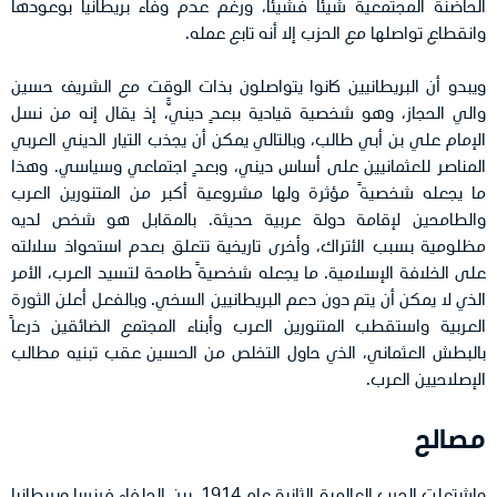
الحاضنة المجتمعية شيئاً فشيئاً، ورغم عدم وفاء بريطانيا بوعودها
وانقطاع تواصلها مع الحزب إلا أنه تابع عمله.
ويبدو أن البريطانيين كانوا يتواصلون بذات الوقت مع الشريف حسين
والي الحجاز، وهو شخصية قيادية ببعدٍ دينيًّ، إذ يقال إنه من نسل
الإمام علي بن أبي طالب، وبالتالي يمكن أن يجذب التيار الديني العربي
المناصر للعثمانيين على أساس ديني، وبعدٍ اجتماعي وسياسي. وهذا
ما يجعله شخصيةً مؤثرة ولها مشروعية أكبر من المتنورين العرب
والطامحين لإقامة دولة عربية حديثة. بالمقابل هو شخص لديه
مظلومية بسبب الأتراك، وأخرى تاريخية تتعلق بعدم استحواذ سلالته
على الخلافة الإسلامية. ما يجعله شخصيةً طامحة لتسيد العرب، الأمر
الذي لا يمكن أن يتم دون دعم البريطانيين السخي. وبالفعل أعلن الثورة
العربية واستقطب المتنورين العرب وأبناء المجتمع الضائقين ذرعاً
بالبطش العثماني، الذي حاول التخلص من الحسين عقب تبنيه مطالب
الإصلاحيين العرب.
مصالح
واشتعلت الحرب العالمية الثانية عام 1914، بين الحلفاء فرنسا وبريطانيا