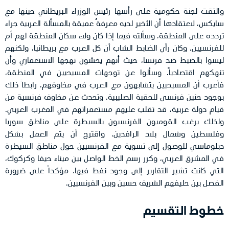
والتقت لجنة حكومية على رأسها رئيس الوزراء البريطاني حينها مع
سايكس، لاعتقادها أن الأخير لديه معرفةٌ عميقة بالمسألة العربية جراء
تردده على المنطقة، وسألته فيما إذا كان ولاء سكان المنطقة لهم أم
للفرنسيين. وكان رأي الضابط الشاب أن كل العرب مع بريطانيا، ولكنهم
ليسوا بالضبط ضد فرنسا، حيث أنهم يخشون نهجها الاستعماري وأن
تنهكهم اقتصادياً. وسألوا عن توجهات المسيحيين في المنطقة،
فأعرب أن المسيحيين يتشابهون مع العرب في مخاوفهم، رابطاً ذلك
بوجود حنين فرنسي للحقبة الصليبية. وتحدث عن مخاوف فرنسية من
قيام دولة عربية، قد تقلب عليهم مستعمراتهم في المغرب العربي.
ولذلك يرغب القوميون الفرنسيون بالسيطرة على مناطق سوريا
وفلسطين وشمال بلاد الرافدين. واقترح أن يتم العمل بشكل
دبلوماسي للوصول إلى تسوية مع الفرنسيين حول مناطق السيطرة
في المشرق العربي، وكرر رسم الخط الواصل بين ميناء حيفا وكركوك،
التي كانت تشير التقارير إلى وجود نفط فيها، مؤكداً على ضرورة
الفصل بين حليفهم الشريف حسين وبين الفرنسيين.
خطوط التقسيم