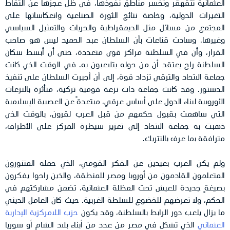
العثمانية تتقهقر وتخسر مناطق نفوذها، في ظل عجزها عن التقاط
التغيرات الدولية، وخاصة نتائج الثورة الصناعية وانعكاساتها على
المجتمع من مسائل مثل الديمقراطية والحريات والتمثيل السياسي
وغيرها. وسادت قناعات بأن السلطان عبد الحميد ليس هو صاحب
القرار، وأن في السلطنة مراكز قوى متعددة، حتى أن أبسط سكان
السلطنة راح يعتقد أن من حوله يتلاعبون به. في الوقت الذي كانت
جماعة الاتحاد والترقي تزداد قوة، إلى أن أجبرت السلطان على تنفيذ
الدستور. وقد كانت جماعة ذات نزعة قومية تركية، متأثرة بالنزعات
الأوروبية لبناء الدول على أساس عرقي، مبتعدةً عن العصبية الإسلامية
التي ساهمت بقبول حكمهم من قبل العرب لقرون، بالوقت الذي
ذهبت به جماعة الاتحاد إلى تعزيز سيطرة المركز على الأطراف،
مترافقة بما عرف بالتتريك.
ولم يكن العرب بعيدين عن الفكر القومي، الذي حمله المتنورون
المتعلمون القادمون من أوروبا ومصر للمنطقة، والذين راحوا يفكرون
بصيغةٍ جديدة للعيش تحت المظلة العثمانية، تضمن مشاركتهم في
الحكم، ولا تعرضهم للخضوع للسلطة الغربية. حيث كان العامل الديني
ما يزال يلعب دور الرابط بالسلطنة، وقد يكون
حزب اللامركزية الإدارية
العثماني
الذي تشكل في مصر من عدد من أبناء بلاد الشام أو سوريا