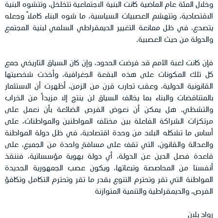
وخلال المئة عام الماضية كانت البنية الاجتماعية تتخلخل، وتتشوه البنية
الاقتصادية، وتتهشم العصبيات السياسية، ما شوه البناء كاملاً وجعله
يتصدع، في ظل ممانعة التغيير الديمقراطي السلمي لبنية المجتمع
والدولة من حيث العصبية.
فإن كانت لعبة الأمم قد فرضت الحدود، وإن كان السياق التاريخي جمع
كل تلك المكونات على هذه البقعة الجغرافية، وأخذت شخصيتها
القانونية الدولية، وعقب تجارب قرن من الزمن، أظهرت أن الاستثمار
بالمتناقضات والبناء بما يخالف السياق لن ينتج إلا مزيداً من الخراب
والتشظي. هل يمكن أن نعوض الفرص الضائعة بأن نعمل على
مرتكزات الشراكة الفاعلة بين مختلف المواطنين والمواطنات، على
أساس ما تشكله البلاد من وحدة اقتصادية، في ظل دولة المواطنة
والعدالة والقانون، التي تقف على مسافةٍ واحدة من الجميع، على
قاعدة فصل الدين عن الدولة، أي دولة بهوية مؤسساتية، فننقذ
أنفسنا من المحاصصة وتبعاتها، ويكون عصب الجمهورية الجديدة
المواطنة التي تقر وتحترم التنوع بقدر ما تقر وتحترم التكامل وتكافؤ
الفرص، والديمقراطية والتنمية المتوازنة
رواد بلان