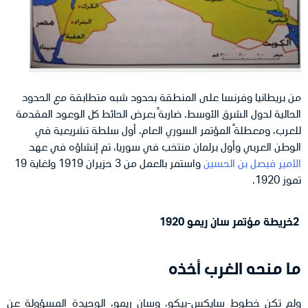
من بريطانيا وفرنسا على المنطقة بحدود شبه متطابقة مع الحدود
الحالية لدول الشرق الأوسط. ضاربةً بعرض الحائط كل الوعود المقدمة
للعرب، ومعطلةً المؤتمر السوري العام، أول سلطة تشريعية في
الوطن العربي وأول برلمان منتخب في سوريا، تم إنشاؤه في عهد
الأمير فيصل بن الحسين
واستمر بالعمل من 3 حزيران 1919 ولغاية 19
تموز 1920.
2
خريطة مؤتمر سان ريمو 1920
ما منحه الغرب أخذه
ولم تكن خطوط سايكس-بيكو، وسان ريمو، الوحيدة المسؤولة عن