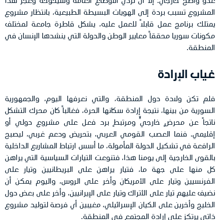
المشروع تسبب بردة إلى الهويات البسيطة الطبيعية، بانتظار مشروع
يمتلك برنامج عمل قابلاً للعمل عليه، يشكل قاطرة جامعة لمختلف
مكونات سوريا محققاً معايير الوطن والدولة التي ينشدها الإنسان في
المنطقة.
غياب الإرادة
فلم تكن ولادة دول المنطقة، والتي نعرفها اليوم، والجمهورية
السورية من بينها، نتيجة إرادة سكانها الحرة، فغالباً كان محرك التشكل
ناتجاً عن محرضٍ خارجيٍّ ومرتبطٍ برد فعل على مشروع دولي أو
إقليمي. فنما العصب القومي العربي، بتحريض ودعم غربي، ليصبح
الرافعة في تشكيل الدولة المأمولة، ما أسس ارتباط المشاريع الداخلية
بالقوى الخارجية إلى يومنا هذا، فتنوعت التيارات السياسية التي يراهن
كل منها على جهة ما، فتيار يراهن على البريطانيين وتيار على
الفرنسيين وتيار على الأمريكان وأخر على الروس، واليوم يمكن أن
نضيف عليهم تيار على الأتراك وتيار على الإيرانيين، وأخر على بعض دول
الخليج وأخرين على الكيان الإسرائيلي، مغيبين أي فرصة لتوليد مشروع
ذاتي يرتكز على إرادة المجتمع في المنطقة.