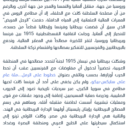
وروسيا من جهة، مقابل ألمانيا والنمسا والمجر من جهة أخرى. وبالرغم
من أن مصلحة السلطنة كانت مع الحلفاء، إلا أن مطامع الروس في
الممرات المائية العثمانية إلى المياه الدافئة، دفعت “الرجل المريض”
الذي سبق أن قضمت بريطانيا وفرنسا وإيطاليا قطعاً من جسده،
للانحياز إلى ألمانيا. وجاءت اتفاقية القسطنطينية 1915 بين فرنسا
وبريطانيا وروسيا، لتقر للأخيرة مصالحاً في المعابر المائية، وتدفع
بالبريطانيين والفرنسيين للتفكير بمصالحها واقتسام تركة السلطنة.
وشكلت بريطانيا في نيسان 1915 لجنةً لتحدد مصالحها في المنطقة
العربية، تحضيراً لدخول أي مفاوضات مع الفرنسيين عقب أن تحط
الحرب أوزارها، بحسب وثائقي بعنوان
خطوط على الرمل…مئة عام
على سايكس-بيكو
. ولم يكن يخفى على أحد أن فرنسا كانت لديها
مطامع في سوريا الكبرى، عبر سرديات تاريخية تعود إلى الحروب
الصليبية، وذريعة حماية المسيحيين، إضافة إلى وجود علاقات مع قوى
وعمليات تبشيرية أسست لحاضنة متقبله أقله. وساهم في رسم
المصالح البريطانية رؤيتان رئيسيتان أولهما الإدارة البريطانية في الهند،
والثانية هي الإدارة البريطانية في مصر. وكانت الأولى ترنو إلى
استكمال سيطرتها على الخليج العربي ومنطقة البصرة وبغداد