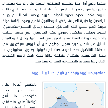
هكذا وضع أول خط لتقسيم المنطقة العربية على خارطة صماء، لا
تظهر بها سوى بعض التضاريس وأسماء المناطق. وبالوقت الذي طالب
شريف مكة بتحديد حدود الدولة العربية وتضم بلاد الشام وبلاد
الرافدين والجزيرة العربية، رفض البريطانيون تقديم وعود بإقامة دولة
عربية تضم جميع تلك المناطق، بحسب رسائل الحسين-مكماهون.
ليعود ويجلس سايكس وجورج بيكو الفرنسي، في غرفة مغلقة
وأمامهم خريطة المنطقة، يتباحثون في اقتسامها. وقبل البريطانيون
التنازل عن شمال غرب سوريا، وكلهم ظن أن الروس سيكونون في
منطقة الأناضول بعد الحرب، حيث لم يكونوا يرغبون بمجاورتهم، ما
يجعل الفرنسيين يشكلون منطقة عازلة حيث راحت ترسم الخطوط
الأولى لما سيعرف بالجمهورية السورية فيما بعد.
مفاهيم دستورية ونبذة عن تاريخ الدساتير السورية
ولكنهم أصروا على
الخط بين حيفا
وكركوك، ما أنتج
توافقاً على منطقتي
نفوذ أساسيتين لكلا