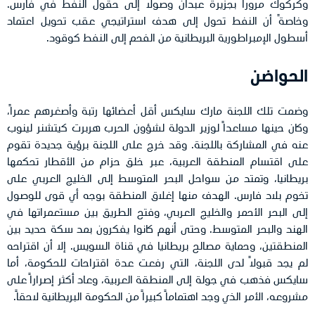
وكركوك مروراً بجزيرة عبدان وصولاً إلى حقول النفط في فارس.
وخاصةً أن النفط تحول إلى هدف استراتيجي عقب تحويل اعتماد
أسطول الإمبراطورية البريطانية من الفحم إلى النفط كوقود.
الحواضن
وضمت تلك اللجنة مارك سايكس أقل أعضائها رتبة وأصغرهم عمراً،
وكان حينها مساعداً لوزير الدولة لشؤون الحرب هربرت كيتشنر لينوب
عنه في المشاركة باللجنة. وقد خرج على اللجنة برؤية جديدة تقوم
على اقتسام المنطقة العربية، عبر خلق حزام من الأقطار تحكمها
بريطانيا، وتمتد من سواحل البحر المتوسط إلى الخليج العربي على
تخوم بلاد فارس. الهدف منها إغلاق المنطقة بوجه أي قوى للوصول
إلى البحر الأحمر والخليج العربي، وفتح الطريق بين مستعمراتها في
الهند والبحر المتوسط. وحتى أنهم كانوا يفكرون بمد سكة حديد بين
المنطقتين، وحماية مصالح بريطانيا في قناة السويس. إلا أن اقتراحه
لم يجد قبولاً لدى اللجنة، التي رفعت عدة اقتراحات للحكومة، أما
سايكس فذهب في جولة إلى المنطقة العربية، وعاد أكثر إصراراً على
مشروعه، الأمر الذي وجد اهتماماً كبيراً من الحكومة البريطانية لاحقاً.