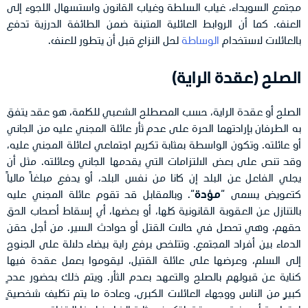
مجتمع السويداء، غياب السلطة وغياب القانون واستسهال اللجوء إلى
العنف. كما أن الروابط العائلية المتينة ضمن الطائفة الدرزية تدفع
بالعائلات لاستخدام
الوساطة
لحل النزاع قبل أن يتطور للعنف.
الصلح (عقدة الراية)
الصلح أو عقدة الراية، حسب المصطلح الشعبي للكلمة، هو عقد يتفق
به الطرفان بإرادتهما الحرة على عدم ثأر عائلة المجني عليه من الجاني
أو عائلته. وتكون الواسطة بمثابة تكريم اجتماعي لعائلة المجني عليه،
وقد تنص على بعض الالتزامات التي يقدمها الجاني وعائلته. مثل أن
يجلي الفاعل عن البلد إن كانا من نفس البلد، أو يدفع مبلغاً مالياً
كتعويض يسمى “
مؤدة
“. وبالمقابل قد تقوم عائلة المجني عليه
بالتنازل عن العقوبة القانونية كلها، أو بعضها، أي إسقاط أصحاب الحق
حقهم، وهي تحصل في حالات القتل أو حوادث السير. من أجل حقن
الدماء بين أفراد المجتمع. وتتلخص برفع راية بيضاء دلالة على الجنوح
إلى السلم، وعرضها على عائلة القتيل، ليقوموا بعمل عقدة فيها
كناية عن قبولهم بالصلح والتعهد بعدم الثأر. ويتم ذلك بحضور عددٍ
كبيرٍ من الناس ووجهاء العائلات الكبرى، وعادة ما يتم تكليف شخصيةٍ