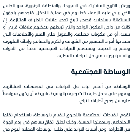
ويعتبر التاريخ المشترك في السويداء والمنطقة الجنوبية، هو الحامل
الذي يبني عليه الزعماء خطابهم في عملية التدخل. فنجدهم يلجؤون
للاستعانة باستجلاب قصص تاريخ تخص عائلات الأطراف المتنازعة. إن
كانت من داخل المكون الواحد والتي تربطهم ببعضهم علاقات قربى أو
نسب، أو من مكونات مختلفة. والتعويل على القيم والأخلاقيات التي
يعتد بها أفراد المجتمع من الشهامة والكرم والتسامح وإغاثة الملهوف
وعدم رد الضيف. وتستخدم القيادات المجتمعية عدداً من الأدوات
والاستراتيجيات في حل النزاعات المحلية.
الوساطة المجتمعية
الوساطة من أقدم آليات حل النزاعات في المجتمعات العشائرية،
وتقوم على تدخل طرف ثالث يعرف بالوسيط، شريطة أن يكون متوافقاً
عليه من جميع أطراف النزاع.
تقوم القيادات المجتمعية بالتطوع للقيام بالوساطة، باستخدام ثقلها
الاجتماعي وسمعتها الحسنة. وذلك لخلق اتفاقٍ يساهم في ردم الهوة
بين الأطراف. ومن أسباب التزايد على طلب الوساطة المحلية اليوم في