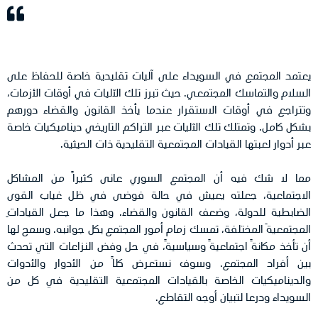
يعتمد المجتمع في السويداء على آليات تقليدية خاصة للحفاظ على
السلام والتماسك المجتمعي. حيث تبرز تلك الآليات في أوقات الأزمات،
وتتراجع في أوقات الاستقرار عندما يأخذ القانون والقضاء دورهم
بشكل كامل. وتمتلك تلك الآليات عبر التراكم التاريخي ديناميكيات خاصة
عبر أدوار لعبتها القيادات المجتمعية التقليدية ذات الحيثية.
مما لا شك فيه أن المجتمع السوري عانى كثيراً من المشاكل
الاجتماعية، جعلته يعيش في حالة فوضى في ظل غياب القوى
الضابطية للدولة، وضعف القانون والقضاء. وهذا ما جعل القياداتِ
المجتمعيةَ المختلفة، تمسك زمام أمور المجتمع بكل جوانبه. وسمح لها
أن تأخذ مكانةً اجتماعيةً وسياسيةً، في حل وفض النزاعات التي تحدث
بين أفراد المجتمع. وسوف نستعرض كلاً من الأدوار والأدوات
والديناميكيات الخاصة بالقيادات المجتمعية التقليدية في كل من
السويداء ودرعا لتبيان أوجه التقاطع.