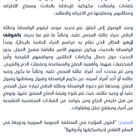
بلقاءات واتصالات مكوكية للإحاطة بالحادث وسماع الأطراف
ومطالبهم، ومقاربتها مع الأعراف والتقاليد.
وعند الوصول إلى اتفاق، يتم تحديد موعد لتقوم الواسطة وعائلة
الجاني بعزاء عائلة المجني عليه، وغالباً ما تتم بما يعرف
بالموقف
(
وهو المكان الذي تقام به مراسم العزاء الخاصة بالرجال). وتبدأ
الواسطة بالحديث، ويكون ترتيبهم الأمير فالباشا فشيخ العقل. يدور
الحديث حول خصال وكرامات العائلتين ومواقفهم التاريخية وأبرز
الشخصيات فيهما، وأهمية الصلح والمسامحة وعلاقات الدم والقربى.
ومن ثم يتحدث أحد أفراد عائلة المجني عليه، وغالباً ما يكون وجيه
عائلته أو أحد أفراد أسرته، عن تكريم الواسطة وقبول وساطتها وقبول
الصلح. وبعدها تتم دعوة الواسطة وعائلة الجاني لزيارة منزل المجني
عليه أو وجيه عائلته، حيث تتم تلاوة وثيقة الصلح المتفق عليها، وتوقع
من قبل طرفي النزاع ومن يتواجد من القيادات المجتمعية التقليدية
من أمراء ومشايخ عقل وباشاوات.
المصدر
: “القوى المؤثرة في المنطقة الجنوبية السورية ودورها في
السلم الأهلي (ديناميكياتها وأدواتها)”