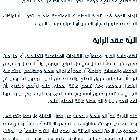
اجتماعيةٍ أو دينيةٍ مرموقة، لتكون بمثابة الضامن لهذا الاتفاق.
تزداد الدقة في تنفيذ الخطوات المعتمدة عند ما تكون الانتهاكات
الحاصلة تتعلق بالدم أو العرض أو اختراق حرمات البيوت.
آليّة عقد الراية
تكلف عائلة الجاني وجيهاً من القيادات المجتمعية التقليدية، أو رجل دين
ممن ذكر سابقاً، للتدخل في حل النزاع. فيقوم أولاً بالاتصال بعددٍ من
الوجهاء والمشايخ، وخاصةً أن عدد أفراد الواسطة ومكانتهم الاجتماعية
لها تأثيرها على قبول الصلح والضغط من أجل الوصول له. ومن ثم
الاتصال بالوجهاء ومن تسمع عائلة المجني عليه لرأيهم، ويخبره بأن
الجاني وعائلته يضعون أنفسهم تحت الحق، ويطلب منهم أن يحضروا
لهم الأجواء لزيارة الواسطة عائلة المجني عليه.
عند الزيارة تبدأ الواسطة بالحديث عن خصال العائلة وتاريخها وتكريمها،
وذكر قصص لحوادث مشابهة، ويطلب من العائلة “عطوة”، وهي فترة
محددة من الزمن تتعهد العائلة بها بعدم الثأر، لتترك متسعاً من الوقت
للواسطة لتقوم بعملية الوساطة والتفاوض. وهنا تبدأ الواسطة