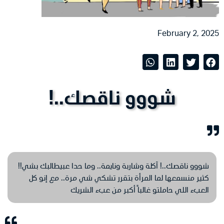
February 2, 2025
شووو ناقصك..!
شووو ناقصك..! آكلة وشاربة ونايمة.. وما حدا عبيطالبك بشي!!
كثير منسمعها لما المرأة بتقرر تشكي شي مرة.. مع إنو كل
العبء اللي حاملتو غالباً أكبر من عبء الشريك